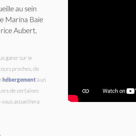
ille au sein
e Marina Baie
rice Aubert
,
us garer sur le
ntours proches, de
un
hébergement
à un
 Lors de certaines
» vous accueillera