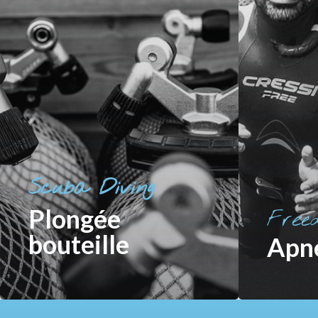
Scuba Diving
Plongée
Freed
bouteille
Apn
Cliquez sur l'image pour en
Cliquez