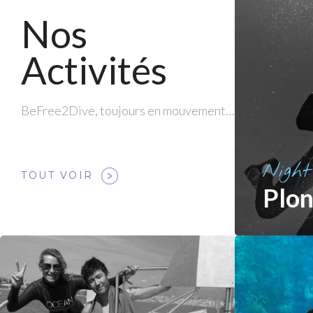
Nos
Activités
BeFree2Dive, toujours en mouvement…
Night
TOUT VOIR
Plon