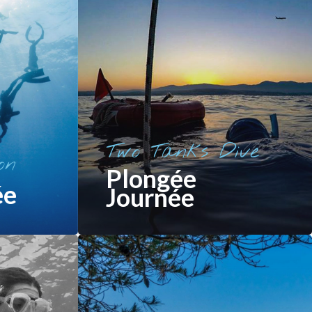
Two Tanks Dive
on
Plongée
ée
Journée