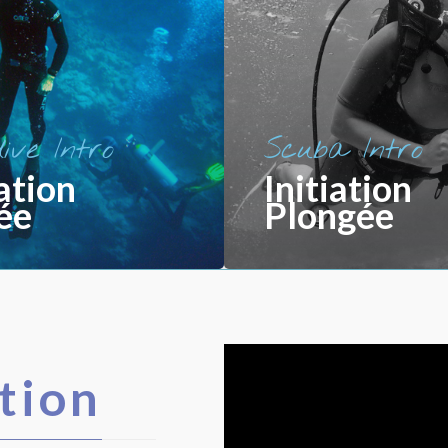
ive Intro
Scuba Intro
iation
Initiation
ée
Plongée
tion