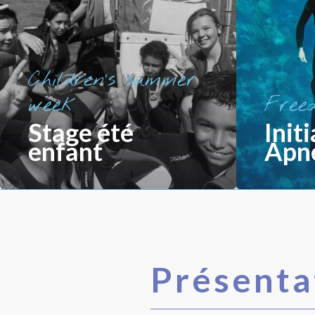
Children’s summer
week
Freed
Stage été
Init
enfant
Apn
Présenta