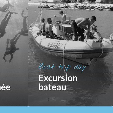
Boat trip day
Excursion
mée
bateau
pour en
Cliquez sur l'image pour en