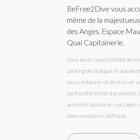
BeFree2Dive vous accue
même de la majestueus
des Anges,
Espace Mau
Quai Capitainerie.
Vous aurez la possibilité de vo
parking de la digue et aux ale
vous restaurer et de trouver 
tarif préférentiel à proximité.
activités la piscine « Le Lagon 
dans son bassin idyllique.