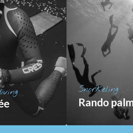
Snorkeling
iving
Rando pal
ée
 sur l'image pour en
Cliquez sur l'image 