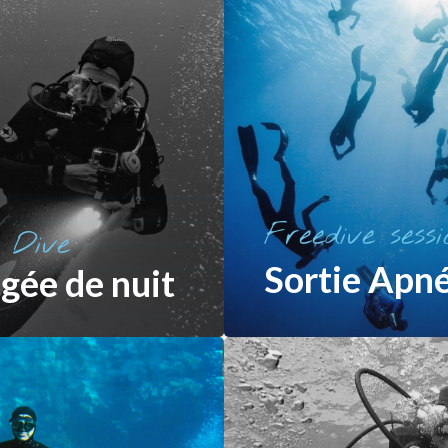
Freedive sessi
 Dive
Sortie Apn
gée de nuit