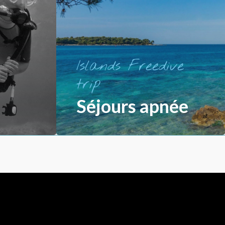
Islands Freedive
trip
Séjours apnée