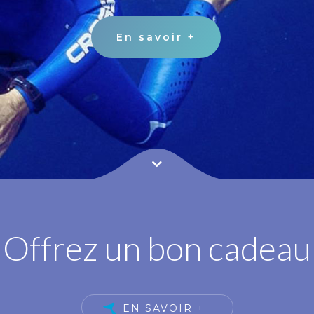
En savoir +
Offrez un bon cadeau
EN SAVOIR +