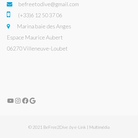
befreetodive@gmail.com
(+33)6 12 50 37 06
Marina baie des Anges
Espace Maurice Aubert
06270 Villeneuve-Loubet
© 2021 BeFree2Dive
by
e-Link | Multimédia