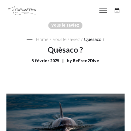
vous le saviez
Home
/
Vous le saviez
/
Quèsaco ?
Quèsaco ?
5 février 2025
by
BeFree2Dive