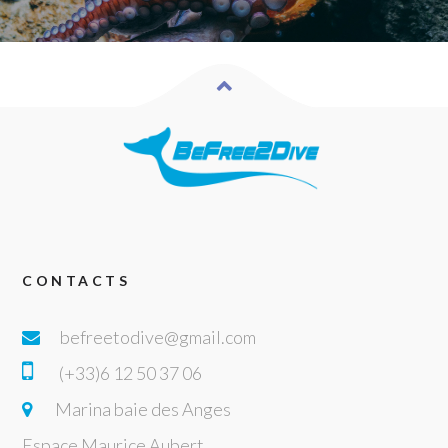
CONTACTS
befreetodive@gmail.com
(+33)6 12 50 37 06
Marina baie des Anges
Espace Maurice Aubert